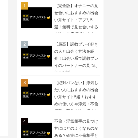
【完全版】オナニーの見
せ合いにおすすめの出会
い系サイト・アプリ5
選！無料で見せ合いする
方法を徹底解説します
【最高】調教プレイ好き
の人と出会う方法を紹
介！出会い系で調教プレ
イのパートナーの見つけ
方を解説
【絶対バレない】浮気し
たい人におすすめの出会
い系サイト5選！おすす
めの使い方や浮気・不倫
相手の募集方法を紹介し
ます
不倫・浮気相手の見つけ
方にはどのようなものが
ある？確実に不倫相手と