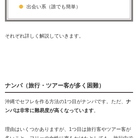
沖縄でセックスフレンドが探せるおすすめの出
出会い系（誰でも簡単）
会い系
ハッピーメール
トビラの会
それぞれ詳しく解説していきます。
ワクワクメール
Jメール
PCMAX
沖縄のヤリモク（タダマン）女子や外国人が集
まる掲示板【セフレ募集掲示板】
ナンパ（旅行・ツアー客が多く困難）
セフレ募集出会い【沖縄】
沖縄でセフレを作る方法の1つ目がナンパです。ただ、
ナ
沖縄ID掲示板
ンパは非常に難易度が高くなっています
。
名護市やうるま市・石川市など沖縄北部もマッ
チングできる？
理由はいくつかありますが、1つ目は旅行客やツアー客が
出会い系でセフレを見つけて沖縄で即日セック