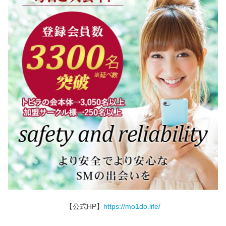
【公式HP】
https://mo1do.life/