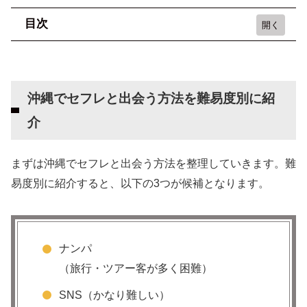
目次
沖縄でセフレと出会う方法を難易度別に紹介
ナンパ（旅行・ツアー客が多く困難）
沖縄でセフレと出会う方法を難易度別に紹
SNS（かなり難しい）
介
出会い系（誰でも簡単）
沖縄でセフレを作るなら出会い系がおすすめな
まずは沖縄でセフレと出会う方法を整理していきます。難
理由
易度別に紹介すると、以下の3つが候補となります。
最初は無料で登録できて会員数も多い
トラブルになりにくい【安全】
近所で簡単に探せる
ナンパ
（旅行・ツアー客が多く困難）
若い人でも熟女・人妻でも好みの女性がすぐに見つ
かる（外国人もいる）
SNS（かなり難しい）