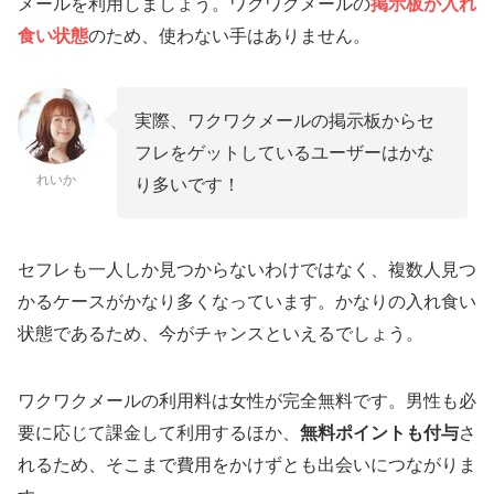
メールを利用しましょう。ワクワクメールの
掲示板が入れ
セフレが簡単に集まるおすすめのマッチングア
食い状態
のため、使わない手はありません。
プリ【セフレ募集アプリ】
ワクワクメール
実際、ワクワクメールの掲示板からセ
PCMAX
フレをゲットしているユーザーはかな
れいか
Jメール
り多いです！
イククル
ペアーズ
セフレも一人しか見つからないわけではなく、複数人見つ
【裏技】たった数日で簡単にセフレを見つける
かるケースがかなり多くなっています。かなりの入れ食い
方法
状態であるため、今がチャンスといえるでしょう。
マッチングアプリでセフレ募集してセックスす
る方法（探し方解説）
ワクワクメールの利用料は女性が完全無料です。男性も必
要に応じて課金して利用するほか、
無料ポイントも付与
さ
掲示板で「セフレ募集」とつぶやいている人を探す
れるため、そこまで費用をかけずとも出会いにつながりま
チャットで目的の共有を行う