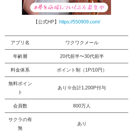
【公式HP】
https://550909.com/
アプリ名
ワクワクメール
年齢層
20代前半〜30代前半
料金体系
ポイント制（1P/10円）
無料ポイン
あり※合計1,200P付与
ト
会員数
800万人
サクラの有
あり
無