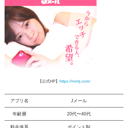
【公式HP】
https://mintj.com/
アプリ名
Jメール
年齢層
20代〜40代
料金体系
ポイント制