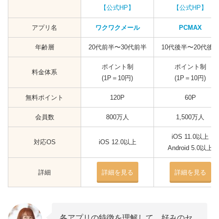
【公式HP】
【公式HP】
アプリ名
ワクワクメール
PCMAX
年齢層
20代前半〜30代前半
10代後半〜20代後
ポイント制
ポイント制
料金体系
(1P＝10円)
(1P＝10円)
無料ポイント
120P
60P
会員数
800万人
1,500万人
iOS 11.0以上
対応OS
iOS 12.0以上
Android 5.0以上
詳細
詳細を見る
詳細を見る
各アプリの特徴を理解して、好みのセ