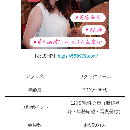
【公式HP】
https://550909.com/
アプリ名
ワクワクメール
年齢層
20代〜50代
120S/男性会員（新規登
無料ポイント
録・年齢確認・写真登録）
会員数
約900万人