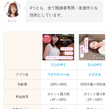
4つとも、全て既婚者専用・友達作りを
目的としています。
れいか
【公式HP】
【公式HP】
アプリ名
ワクワクメール
イククル
年齢層
20代〜50代
20代中盤〜30代後
ポイント購入制
ポイント購入制
料金体系
（1P＝10円）
（1P＝10円）