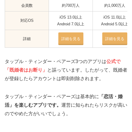
妻（夫）の行動エリア外で必ず会おう
会員数
約700万人
約1,000万人
無料で効率よくマッチングアプリを使う方法
iOS 13.0以上
iOS 11.0以上
対応OS
Android 7.0以上
Android 5.0以上
既婚者OKのマッチングアプリに関するよくある
質問
詳細
詳細を見る
詳細を見る
40代50代でもマッチングアプリは利用できる？
既婚者同士のマッチングはやめておいた方がいい？
タップル・ティンダー・ペアーズ3つのアプリは
公式で
慰謝料とか危険？
「既婚者はお断り」
と謳っています。したがって、既婚者
単身赴任先でもアプリ選定は気を付けた方がいい？
が登録したらアカウントは即刻削除されます。
既婚者OKのマッチングアプリならワクワクメー
ルがおすすめ
タップル・ティンダー・ペアーズは基本的に
「恋活・婚
活」を楽しむアプリです。
運営に知られたらリスクが高い
のでやめた方がいいでしょう。