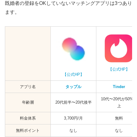
既婚者の登録をOKしていないマッチングアプリは3つあり
目的に合った異性と簡単にマッチングできる
ます。
既婚者登録OKなマッチングアプリ4選【既婚者
専用・友達作り】
ワクワクメール
イククル
ハッピーメール
【公式HP】
PCMAX
【公式HP】
不倫（浮気）をしたことのある男性・女性を調
アプリ名
タップル
Tinder
査
10代〜20代が50%
バレずに隠れて既婚者がマッチングアプリで遊
年齢層
20代前半〜20代後半
上
ぶ方法
料金体系
3,700円/月
無料
プロフィールをちょっとずつずらす
無料ポイント
なし
なし
写真は角度に注意