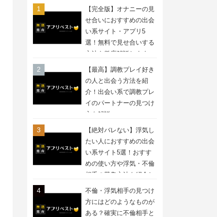
【完全版】オナニーの見
せ合いにおすすめの出会
い系サイト・アプリ5
選！無料で見せ合いする
方法を徹底解説します
【最高】調教プレイ好き
の人と出会う方法を紹
介！出会い系で調教プレ
イのパートナーの見つけ
方を解説
【絶対バレない】浮気し
たい人におすすめの出会
い系サイト5選！おすす
めの使い方や浮気・不倫
相手の募集方法を紹介し
ます
不倫・浮気相手の見つけ
方にはどのようなものが
ある？確実に不倫相手と