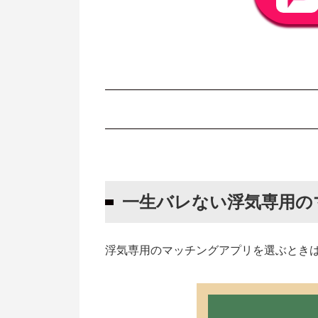
一生バレない浮気専用のマッチング
有名なマッチングアプリは使わない
一生バレない浮気専用の
セックス目的の男女が集まりやすい
アプリを入れなくても利用できる
絶対バレない浮気専用マッチングア
浮気専用のマッチングアプリを選ぶとき
PCMAX
イククル