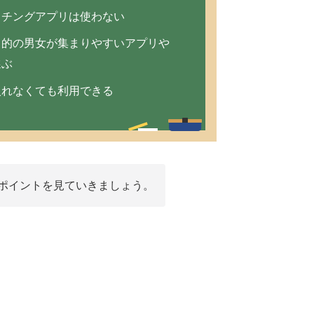
ッチングアプリは使わない
気を続ける方法
目的の男女が集まりやすいアプリや
選ぶ
ールしない（サイトで管理）
入れなくても利用できる
級者向け】
で浮気をする方法
らおすすめ）
ポイントを見ていきましょう。
）
（ゼッタイやめとけ）
倫相手とのデートスポット