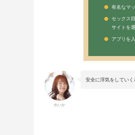
ハッピーメール
有名なマ
同居人・結婚相手に見抜かれずに浮
セックス
LINE以外の方法でやり取りを行う
サイトを
絶対にマッチングアプリはインスト
アプリを
スマホを2台購入して使い分ける【上
相手に既婚者であることを伝えない
【難易度別】マッチングアプリ以外
居酒屋や道端でナンパ（イケメンな
安全に浮気をしていく
街コンや合コン（遠距離開催ならOK
大学や高校の同級生と浮気（不倫）
れいか
パートナー（妻・夫）にばれない不
個室の居酒屋
カラオケ