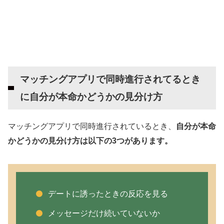
なら複数の出会い系アプリを利用すべし
【体験談】マッチングアプリで同時進行されて
るのに嫌気がさした結果
【絶対ダメ！】マッチングアプリで同時進行し
ている・されているときのNG行動
マッチングアプリで同時進行されてるとき
情報を間違える
に自分が本命かどうかの見分け方
名前を間違える
同時進行されてるか聞く
マッチングアプリで同時進行されているとき、
自分が本命
他の人の話題を出す
かどうかの見分け方は以下の3つがあります。
身を引きすぎる
マッチングアプリにおける同時進行のメリット
気持ちに余裕をもって活動できる
デートに誘ったときの反応を見る
相手の選択肢が広がる
メッセージだけ続いていないか
本命がダメでも次にすぐ行ける