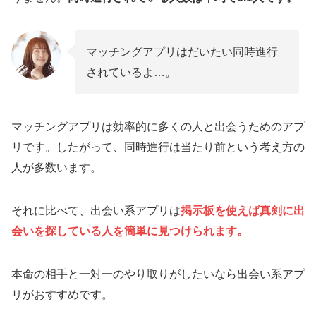
告白の返事をあいまいにされていないか
マッチングアプリで同時進行されてるときの対
マッチングアプリはだいたい同時進行
処法は？
されているよ…。
そもそも同時進行されてることを気にしない
自分も複数人とやりとりする
マッチングアプリは効率的に多くの人と出会うためのアプ
アプリを掛け持ちしてみる
リです。したがって、同時進行は当たり前という考え方の
マッチングアプリで同時進行されてる人が使う
人が多数います。
べき出会い系アプリ4選
ワクワクメール
それに比べて、出会い系アプリは
掲示板を使えば真剣に出
Jメール
会いを探している人を簡単に見つけられます。
PCMAX
本命の相手と一対一のやり取りがしたいなら出会い系アプ
ハッピーメール
リがおすすめです。
マッチングアプリで同時進行されてるのが辛い