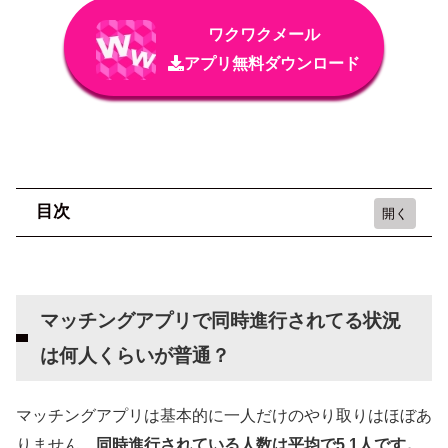
ワクワクメール
アプリ無料ダウンロード
目次
マッチングアプリで同時進行されてる状況は何
人くらいが普通？
マッチングアプリで同時進行されてる状況
マッチングアプリで同時進行されてるときに自
は何人くらいが普通？
分が本命かどうかの見分け方
デートに誘ったときの反応を見る
マッチングアプリは基本的に一人だけのやり取りはほぼあ
メッセージだけが続いていないか
りません。
同時進行されている人数は平均で5.1人です。