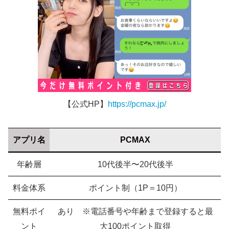
【公式HP】
https://pcmax.jp/
アプリ名
PCMAX
年齢層
10代後半〜20代後半
料金体系
ポイント制（1P＝10円）
無料ポイ
あり ※電話番号や年齢まで登録すると最
ント
大100ポイント取得