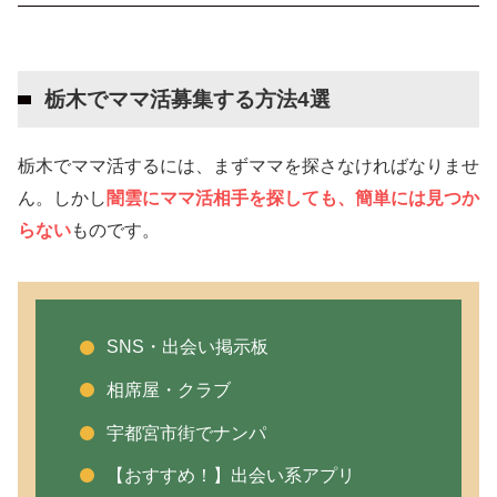
栃木でママ活募集する方法4選
SNS・出会い掲示板
栃木でママ活募集する方法4選
相席屋・クラブ
宇都宮市街でナンパ
栃木でママ活するには、まずママを探さなければなりませ
【おすすめ！】出会い系アプリの利用
ん。しかし
闇雲にママ活相手を探しても、簡単には見つか
らない
ものです。
栃木のママ活におすすめの出会い系アプリ5選
ワクワクメール
Jメール
SNS・出会い掲示板
PCMAX
ハッピーメール
相席屋・クラブ
マリッシュ
宇都宮市街でナンパ
栃木でママ活したいなら複数の出会い系アプリ
【おすすめ！】出会い系アプリ
を利用しよう