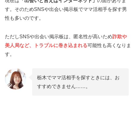
現在は
「出会いと言えばインターネット」
の面がありま
【栃木県宇都宮市】鉄板焼 下野
す。そのためSNSや出会い掲示板でママ活相手を探す男
【栃木県宇都宮市】宇都宮美術館
性も多いのです。
【栃木県足利市】あしかがフラワーパーク
栃木でママ活している女性から人気のラブホテ
ただしSNSや出会い掲示板は、匿名性が高いため
詐欺や
ル3選
美人局など、トラブルに巻き込まれる
可能性も高くなりま
【栃木県下都賀郡】Hotel Charmant
す。
【栃木県宇都宮市】HOTEL GIA
【栃木県宇都宮市】HOTEL VIENNE
栃木でママ活相手を探すときには、お
栃木で実際にママ活している人の口コミ一覧
すすめできません……。
栃木のママ活には出会い系アプリがおすすめ！