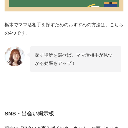
【体験談】出会い系アプリを使って栃木のママ
活相手を見つけた結果
栃木でママ活相手を探すためのおすすめの方法は、こちら
栃木でママ活を成功させるためのポイント
の4つです。
清潔感を意識する
笑顔・愛嬌を意識する
探す場所を選べば、ママ活相手が見つ
しっかりと話を聞く
かる効率もアップ！
ママ活するなら覚えておきたい栃木女性の特徴
男勝りな性格が多い
初対面と2回目以降の印象が大きく変わる
明るくて行動派
栃木でママ活する場合の相場はどのくらい？
SNS・出会い掲示板
栃木のママ活でおすすめのデートスポット3選