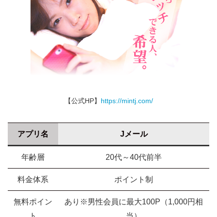
【公式HP】
https://mintj.com/
アプリ名
Jメール
年齢層
20代～40代前半
料金体系
ポイント制
無料ポイン
あり※男性会員に最大100P（1,000円相
ト
当）