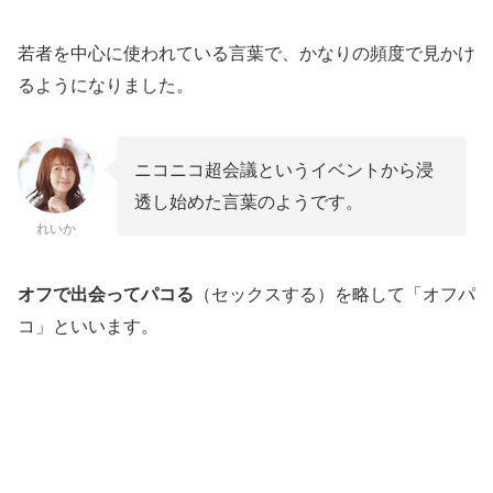
かされる
結局、援交目的ばっかりでお金がかかる
若者を中心に使われている言葉で、かなりの頻度で見かけ
るようになりました。
マッチングアプリなら熟女や人妻にも手が出せる
素人とオフパコセックスしたいならマッチング
（出会い系）アプリが楽ちん
ニコニコ超会議というイベントから浸
サクラや業者がいないからマッチング率が高い
透し始めた言葉のようです。
れいか
好みの女性を見つけやすい
アプリ次第ではやれる確率もかなり高い
オフで出会ってパコる
（セックスする）を略して「オフパ
オフパコ女子が簡単に見つかるマッチングアプ
コ」といいます。
リ
ワクワクメール
ハッピーメール
PCMAX