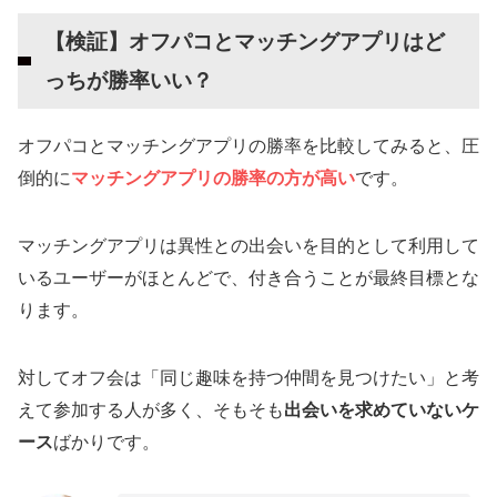
出会った女性とオフパコするやり方（方法）
【検証】オフパコとマッチングアプリはど
マッチングアプリの掲示板をうまく使う
チャットで下ネタを程よく使い匂わせる
っちが勝率いい？
集合場所はホテルの近く
オフパコとマッチングアプリの勝率を比較してみると、圧
結論、Twitterでオフパコは時代遅れ！やり方を
倒的に
マッチングアプリの勝率の方が高い
です。
習得すれば出会い系アプリが最強
マッチングアプリは異性との出会いを目的として利用して
いるユーザーがほとんどで、付き合うことが最終目標とな
ります。
対してオフ会は「同じ趣味を持つ仲間を見つけたい」と考
えて参加する人が多く、そもそも
出会いを求めていないケ
ース
ばかりです。