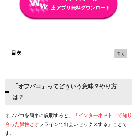
アプリ無料ダウンロード
目次
「オフパコ」ってどういう意味？やり方は？
【検証】オフパコとマッチングアプリはどっち
「オフパコ」ってどういう意味？やり方
が勝率いい？
は？
TwitterやインスタなどSNSでオフパコをおすす
めしない理由
オフパコを簡単に説明すると、
「インターネット上で知り
詐欺や犯罪に巻き込まれる危険がある
合った異性と
オフラインで出会いセックスする」ことで
やった後にJK（高校生）や未成年だったことに気づ
す。