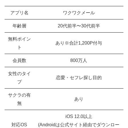
アプリ名
ワクワクメール
年齢層
20代前半〜30代前半
無料ポイン
あり※合計1,200P付与
ト
会員数
800万人
女性のタイ
恋愛・セフレ探し目的
プ
サクラの有
あり
無
iOS 12.0以上
対応OS
(Androidは公式サイト経由でダウンロー