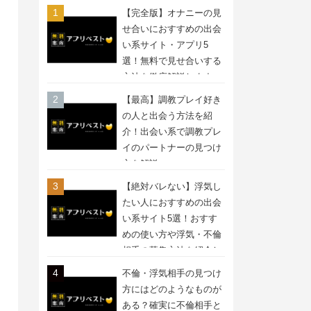
【完全版】オナニーの見
せ合いにおすすめの出会
い系サイト・アプリ5
選！無料で見せ合いする
方法を徹底解説します
【最高】調教プレイ好き
の人と出会う方法を紹
介！出会い系で調教プレ
イのパートナーの見つけ
方を解説
【絶対バレない】浮気し
たい人におすすめの出会
い系サイト5選！おすす
めの使い方や浮気・不倫
相手の募集方法を紹介し
ます
不倫・浮気相手の見つけ
方にはどのようなものが
ある？確実に不倫相手と