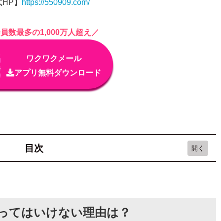
HP】
https://550909.com/
員数最多の1,000万人超え／
ワクワクメール
アプリ無料ダウンロード
目次
ない理由は？
会う方法4選
ってはいけない理由は？