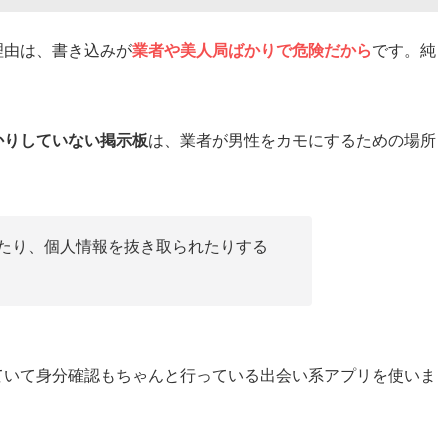
理由は、書き込みが
業者や美人局ばかりで危険だから
です。純
りも安全で確実に出会える出会い系アプリ5選
かりしていない掲示板
は、業者が男性をカモにするための場所
たり、個人情報を抜き取られたりする
れば埼玉のフェラ掲示板よりも出会いやすい！
プリに活動の場を移した私の体験談
ていて身分確認もちゃんと行っている出会い系アプリを使いま
アプリをおすすめする3つの理由
している