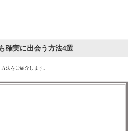
狙うべき相手は2種類いる
も確実に出会う方法4選
えるハッテン場
う方法をご紹介します。
のフェラ・ゲイ掲示板