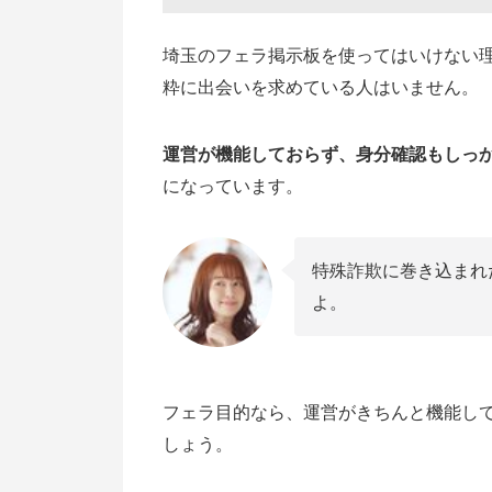
ハプニングバー
埼玉のフェラ掲示板を使ってはいけない
風俗・ソープ
粋に出会いを求めている人はいません。
出会い系アプリ
【登録無料】埼玉のフェラ掲示板よ
運営が機能しておらず、身分確認もしっ
ワクワクメール
になっています。
Jメール
PCMAX
特殊詐欺に巻き込まれ
ハッピーメール
よ。
イククル
複数の出会い系アプリに無料登録す
埼玉のフェラ掲示板から出会い系ア
フェラ目的なら、運営がきちんと機能し
埼玉のフェラ掲示板よりも出会い系
しょう。
安全な出会いにつながる要素が充実