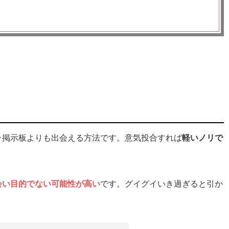
にするのは大丈夫？
ラ掲示板よりも安全で確実な出会いにつなげよう！
ラ掲示板よりも出会える方法です。意気投合すれば
軽いノリで
会い目的でない可能性が高い
です。グイグイいき過ぎると引か