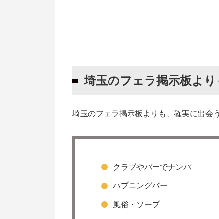
出会いの母数を稼ぎやすい
同じ目的の相手が必ず見つかる
埼玉でフェラしてもらいたいときに
フェラが好きなゲイを探す
埼玉のフェラ掲示板より
セフレにできる女性を探す
埼玉でフェラしてくれるゲイと出会
埼玉のフェラ掲示板よりも、確実に出会
【埼玉県さいたま市】CP SHELTER
【埼玉県さいたま市】秋ヶ瀬公園
【埼玉県川口市】川口西公園
【今は無理】過去に人気だった埼玉
クラブやバーでナンパ
埼玉ハッテン場掲示板
ハプニングバー
埼玉県 | フェラ友募集
風俗・ソープ
埼玉掲示板 カナジョ