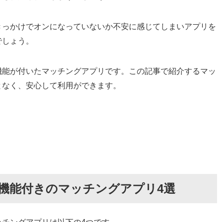
レないテクニック
きっかけでオンになっていないか不安に感じてしまいアプリを
でしょう。
を利用
機能が付いたマッチングアプリです。この記事で紹介するマッ
訳を紹介（特定後の言い訳集）
となく、安心して利用ができます。
る【バレそうになったら】
た
プリなら彼氏・彼女や知り合いにバレない
機能付きのマッチングアプリ4選