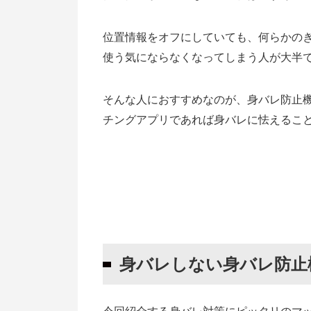
身バレする確率を極限まで減らすバ
身バレしない写真を撮る
位置情報をオフにしていても、何らかの
Facebook登録を利用する
使う気にならなくなってしまう人が大半
【親バレも防止】課金はiTunesなど
そんな人におすすめなのが、身バレ防止
身バレしてしまった時に使える言い
チングアプリであれば身バレに怯えるこ
すぐにアカウントとアプリを削除す
前に登録したのがそのまま残ってい
友達に「一緒にしよう」と頼まれた
身バレ防止機能付きのマッチングア
身バレしない身バレ防止