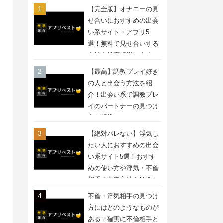
【完全版】オナニーの見
せ合いにおすすめの出会
い系サイト・アプリ5
選！無料で見せ合いする
方法を徹底解説します
【最高】調教プレイ好き
の人と出会う方法を紹
介！出会い系で調教プレ
イのパートナーの見つけ
方を解説
【絶対バレない】浮気し
たい人におすすめの出会
い系サイト5選！おすす
めの使い方や浮気・不倫
相手の募集方法を紹介し
ます
不倫・浮気相手の見つけ
方にはどのようなものが
ある？確実に不倫相手と