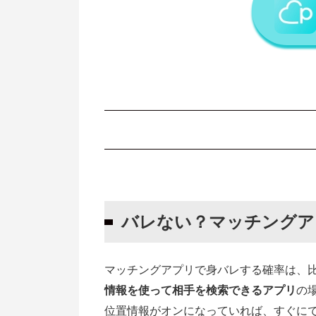
バレない？マッチングアプリで身バ
身バレしない身バレ防止機能付きの
バレない？マッチングア
Pairs（ペアーズ）
Match（マッチドットコム）
マッチングアプリで身バレする確率は、
With（ウィズ）
情報を使って相手を検索できるアプリ
の
タップル（tapple）
位置情報がオンになっていれば、すぐに