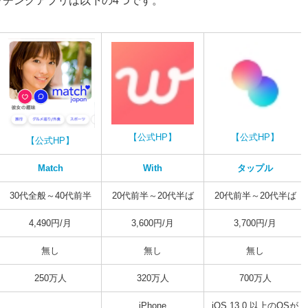
ッチングアプリは以下の4つです。
【公式HP】
【公式HP】
【公式HP】
Match
With
タップル
30代全般～40代前半
20代前半～20代半ば
20代前半～20代半ば
4,490円/月
3,600円/月
3,700円/月
無し
無し
無し
250万人
320万人
700万人
iPhone
iOS 13.0 以上のOSが