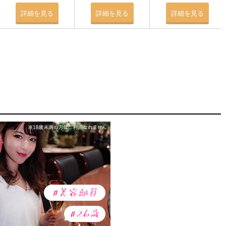
詳細を見る
詳細を見る
詳細を見る
を心がける
手を見つける方法
はどっちが遊び目的の相手を見つけやすい？
相手を見つけることは可能？
を使うなら詐欺や犯罪には気を付けよう
い系アプリの利用がおすすめ！