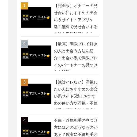
【完全版】オナニーの見
せ合いにおすすめの出会
い系サイト・アプリ5
選！無料で見せ合いする
方法を徹底解説します
【最高】調教プレイ好き
の人と出会う方法を紹
介！出会い系で調教プレ
イのパートナーの見つけ
方を解説
【絶対バレない】浮気し
たい人におすすめの出会
い系サイト5選！おすす
めの使い方や浮気・不倫
相手の募集方法を紹介し
ます
不倫・浮気相手の見つけ
方にはどのようなものが
ある？確実に不倫相手と