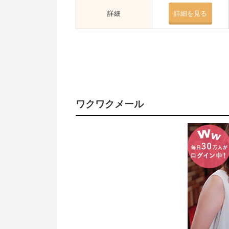
詳細
詳細を見る
堅すぎずチャラすぎないメッセージ
プロフィール写真にはこだわる
出会い系アプリ以外で遊び目的の相
SNS・掲示板を使う
街中でナンパ
ワクワクメール
相席屋・クラブで声をかける
出会い系アプリとマッチングアプリ
出会い系アプリを使って無料で遊び
【注意】遊び目的で出会い系アプリ
遊び目的の相手を見つけるなら出会