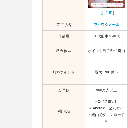
真面目な出会いを目的とした出会い
【公式HP】
最初から下心をむき出しにしない
アプリ名
ワクワクメール
出会い系アプリを使って遊び相手を
年齢層
20代前半〜40代
遊び目的で出会い系アプリに登録し
お酒好きをアピールしている女性
料金体系
ポイント制(1P＝10円)
LINE交換に抵抗のない女性
体型に自信のない女性
無料ポイント
最大120P付与
遊び目的で出会い系アプリを使うな
婚活目的を明記している人
会員数
900万人以上
20代後半～30代前半の結婚適齢期の
iOS 12.0以上
プロフィールからメンヘラを感じ取
※Android：公式サイ
対応OS
ト経由でダウンロード
出会い系アプリで遊び相手を見つけ
可
プロフィールをしっかりと埋める