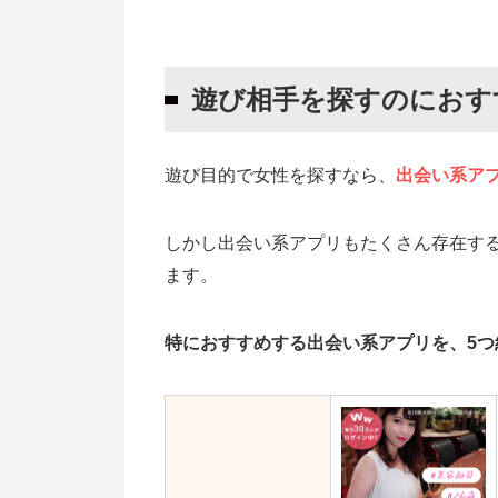
遊び相手を探すのにおすすめの出会
ワクワクメール
遊び相手を探すのにおす
Jメール
PCMAX
ハッピーメール
遊び目的で女性を探すなら、
出会い系ア
イククル
しかし出会い系アプリもたくさん存在す
遊び目的で出会い系アプリを使うな
ます。
遊び目的で出会い系アプリを使うの
そもそも軽い出会いを求めている層
特におすすめする出会い系アプリを、5つ
セックスに抵抗のない年齢層が多い
寂しさを埋める目的の女性が多いか
遊び目的で出会い系アプリを使う際
会員数の多い出会い系アプリを選ぶ