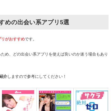
い系アプリ5選
すめの出会い系アプリ5選
プリがおすすめ
です。
るため、どの出会い系アプリを使えば良いのか迷う場合もあり
ら複数のアプリ利用がおすすめ
がおすすめの理由
が多いから
紹介
しますので参考にしてください！
から
ら
のポイント