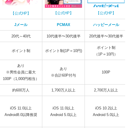
系アプリは使わない
【公式HP】
【公式HP】
【公式HP】
Jメール
PCMAX
ハッピーメール
見つけた私の体験談
20代～40代
10代後半〜30代後半
20代後半〜30代後半
ている女性の特徴
ポイント制
ポイント制
ポイント制(1P＝10円)
（1P＝10円）
あり
あり
※男性会員に最大
100P
※合計60P付与
ら避けるべき相手3選
100P（1,000円相当）
約600万人
1,700万人以上
2,700万人以上
人
れる人
iOS 11.0以上
iOS 11.0以上
iOS 10.2以上
Android8.0以降推奨
Android 5.0以上
Android 5.0以上
る3つのコツ