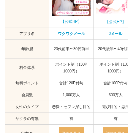
【公式HP】
【公式HP】
アプリ名
ワクワクメール
Jメール
年齢層
20代前半〜30代前半
20代後半〜40代前
ポイント制（130P
ポイント制（100P
料金体系
1000円）
1000円）
無料ポイント
合計120P付与
合計100P付与
会員数
1,000万人
600万人
女性のタイプ
恋愛・セフレ探し目的
遊び目的・恋活
サクラの有無
有
有