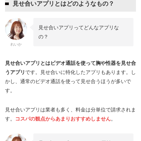
見せ合いアプリとはどのようなもの？
系アプリ5選
ワクワクメール
見せ合いアプリってどんなアプリな
Jメール
の？
PCMAX
れいか
ハッピーメール
イククル
見せ合いアプリとはビデオ通話を使って胸や性器を見せ合
うアプリ
です。見せ合いに特化したアプリもあります。し
出会い系アプリを複数使えば見せ合いをすぐに
かし、通常のビデオ通話を使って見せ合うほうが多いで
始められる！
す。
見せ合いに使えるアプリはどのようなものがあ
る？
見せ合いアプリは業者も多く、料金は分単位で請求されま
見せ合いアプリを使う3つのメリット
す。
コスパの観点からあまりおすすめしません
。
自宅でいつでも楽しめる
顔出しは必須ではない