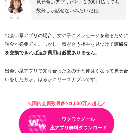
見せ合いアプリだと、1,000円払っても
会う必要がないためトラブルに巻き込まれにくい
数分しか話せないみたいだね。
見せ合いアプリを使う際の注意点
れいか
録画されているリスクがある
出会い系アプリの場合、女の子にメッセージを送るために
個人情報が流出する恐れがある
課金が必要です。しかし、気が合う相手を見つけて
連絡先
相手が未成年の可能性もある
を交換できれば追加費用は必要ありません
。
見せ合いに特化したアプリを使うのはかなり危
険
出会い系アプリで知り合った女の子と仲良くなって見せ合
出会い系アプリ以外で見せ合い相手を探す方法
いをした方が、はるかにリーズナブルです。
TwitterやInstagramなどのSNS
見せ合い掲示板
＼国内会員数最多の1,000万人超え／
LINE・カカオトークなどのID交換掲示板
チャットを使って見せ合いする方法はある？
ワクワクメール
アプリ無料ダウンロード
【まとめ】見せ合いアプリを使うなら出会い系