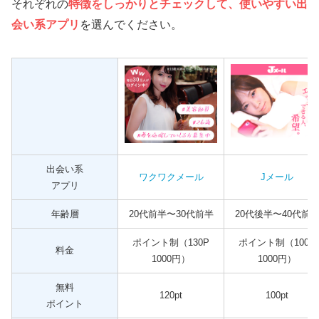
趣味サークル・ボランティア
それぞれの
特徴をしっかりとチェックして、使いやすい出
会い系アプリ
を選んでください。
不倫相手を見つけるなら出会い系アプリ一択！
出会い系
ワクワクメール
Jメール
アプリ
年齢層
20代前半〜30代前半
20代後半〜40代前
ポイント制（130P
ポイント制（100P
料金
1000円）
1000円）
無料
120pt
100pt
ポイント