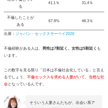
41.1％
31.4％
Web上で利用すれば通知が来ない
る
人妻に絞り込んで相手を探せる
不倫したことが
地域を指定した検索が可能
67.9%
46.3％
ある
既婚者がアプリで不倫相手を探しているのはな
出展：
ジャパン・セックスサーベイ2020
ぜ？
旦那との関係がうまくいっていない
不倫経験がある人は、
男性は7割近く、女性は5割近く
も
セックスレスに悩んでいる
います。
独身時代に遊び足りていない
不倫目的で出会い系アプリを選ぶ際のポイント
この数字を見る限り「日本は不倫社会化している」と言え
るでしょう。
不倫セックスを求める人妻がいて、当然な社
警察や総務省から認可を受けているか
会
となっているんです。
年齢確認・本人確認は必須か
マッチングアプリではなく出会い系アプリに該当す
るか
そういう人妻さんたちが、出会い系ア