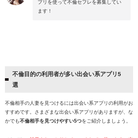
出会い系アプリで既婚者と不倫する際の注意点
プリを使って不倫セフレを募集してい
ます！
新たな連絡ツールを用意する
通知が来ないようにしておく
スマホは必ず画面ロックしておく
出会い系アプリで不倫している人から人気のデ
ートコース
ドライブデート
不倫目的の利用者が多い出会い系アプリ5
ホテルデート
選
日帰り旅行
不倫目的で出会い系アプリを使用するのはOK？
不倫相手の人妻を見つけるには出会い系アプリの利用がお
出会い系アプリ以外で不倫相手を見つける方法
すすめです。さまざまな出会い系アプリがありますが、な
SNS・不倫掲示板
かでも
不倫相手を見つけやすい5つ
をご紹介しましょう。
同窓会