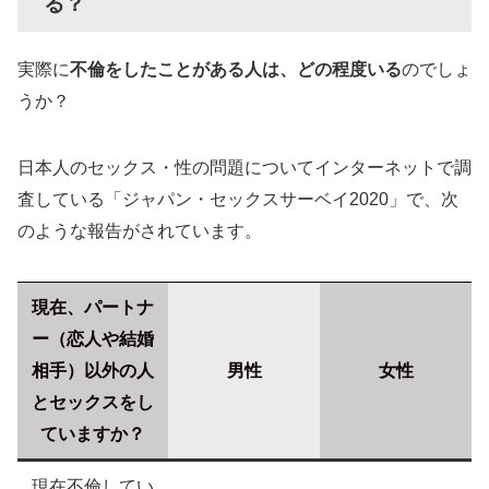
る？
Jメール
PCMAX
実際に
不倫をしたことがある人は、どの程度いる
のでしょ
ハッピーメール
うか？
イククル
日本人のセックス・性の問題についてインターネットで調
不倫相手を効率よく見つけたいなら複数の出会
査している「ジャパン・セックスサーベイ2020」で、次
い系アプリを利用しよう
のような報告がされています。
【完全攻略】出会い系アプリで不倫を成功させ
るためのポイント
現在、パートナ
プロフィール内容やプロフィール写真にこだわる
ー（恋人や結婚
「人妻」「既婚」などでプロフィール・掲示板検索
相手）以外の人
男性
女性
とにかくメッセージを送りまくる
とセックスをし
不倫するのに出会い系アプリが最適な理由
ていますか？
身バレのリスクが少ない
現在不倫してい