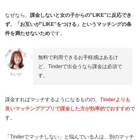
無料版はマッチングするまで相手を確認できない
（30代・40代は厳しい）
なぜなら、
課金しないと女の子からの”LIKE”に反応でき
Tinderは課金したらマッチするようになる？
ず、「お互いが”LIKE”をつける」というマッチングの条
件を満たせないため
です。
Tinderでマッチしないなら他のアプリを無料登
録しよう！
恋愛向けにおすすめのマッチしやすい出会い系
無料で利用できるお手軽感はあるけ
アプリ
ど、Tinderで出会うなら課金は必須で
れいか
ペアーズ
す。
マリッシュ
セックス・セフレ目的のマッチしやすい出会い
課金すればマッチするようになるものの、
Tinderよりも
系アプリ
良いマッチングアプリで課金した方が効率的でおすすめ
で
ワクワクメール
す。
PCMAX
「Tinderでマッチしない」と悩んでいる人は、別のマッチ
全部登録無料だから複数アプリ登録してから最