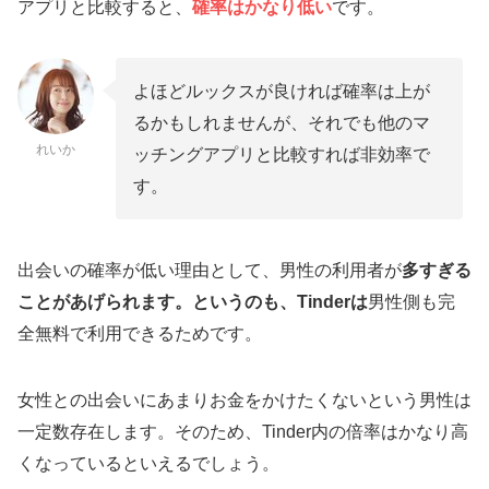
アプリと比較すると、
確率はかなり低い
です。
PCMAX
Jメール
よほどルックスが良ければ確率は上が
セックス目的でTinderをおすすめしない理由
るかもしれませんが、それでも他のマ
目的がいろんな男女がおり、セックス目的が少ない
れいか
ッチングアプリと比較すれば非効率で
（やりまんがいない）
す。
ねずみ講などの勧誘が多すぎる
ワクワクメールで1週間で3人とはめどりエッチ
出会いの確率が低い理由として、男性の利用者が
多すぎる
した私の体験談
ことがあげられます。というのも、Tinderは
男性側も完
ワクワクメールでヤレるコツ【Tinderではでき
全無料で利用できるためです。
ない】
アプリ内の掲示板をうまく活用しよう！
女性との出会いにあまりお金をかけたくないという男性は
一定数存在します。そのため、Tinder内の倍率はかなり高
チャットで程よいエロトークをする
くなっているといえるでしょう。
やるまでの流れを事前に決める