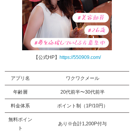
【公式HP】
https://550909.com/
アプリ名
ワクワクメール
年齢層
20代前半〜30代前半
料金体系
ポイント制（1P/10円）
無料ポイン
あり※合計1,200P付与
ト