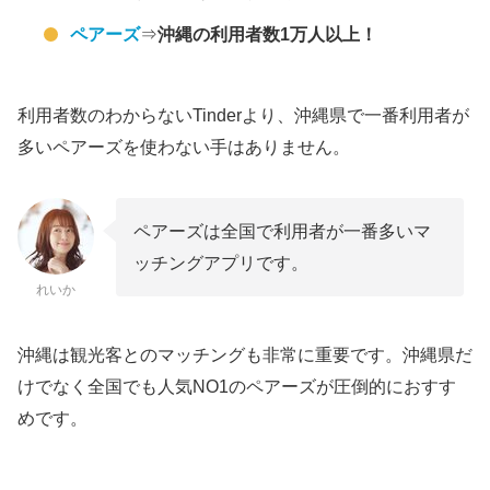
Jメール
ペアーズ
⇒
沖縄の利用者数1万人以上！
PCMAX
そもそも沖縄でマッチングアプリで出会え
利用者数のわからないTinderより、沖縄県で一番利用者が
る？？
多いペアーズを使わない手はありません。
沖縄本島や那覇なら十分に利用できる
離島の人も複数アプリを登録すれば全然使える
ペアーズは全国で利用者が一番多いマ
沖縄でマッチングアプリを使うなら複数登録が
ッチングアプリです。
おすすめ
れいか
出会える確率が上がる
旅行に来た沖縄以外の人とマッチングしやすい
沖縄は観光客とのマッチングも非常に重要です。沖縄県だ
沖縄でマッチングアプリを使うならTinderより
けでなく全国でも人気NO1のペアーズが圧倒的におすす
ペアーズがおすすめ
めです。