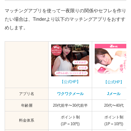
マッチングアプリを使って一夜限りの関係やセフレを作り
たい場合は、Tinderより以下のマッチングアプリをおすす
めします。
【公式HP】
【公式HP】
アプリ名
ワクワクメール
Jメール
年齢層
20代前半〜30代前半
20代〜40代
ポイント制
ポイント制
料金体系
(1P＝10円)
(1P＝10円)