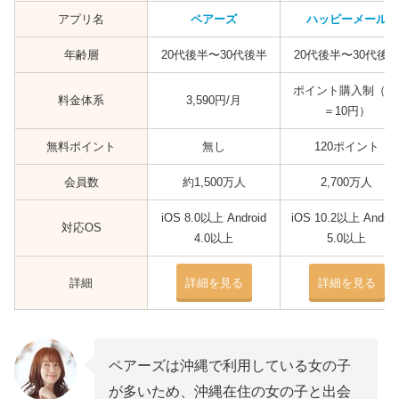
アプリ名
ペアーズ
ハッピーメール
年齢層
20代後半〜30代後半
20代後半〜30代後
ポイント購入制（1
料金体系
3,590円/月
＝10円）
無料ポイント
無し
120ポイント
会員数
約1,500万人
2,700万人
iOS 8.0以上 Android
iOS 10.2以上 Androi
対応OS
4.0以上
5.0以上
詳細
詳細を見る
詳細を見る
ペアーズは沖縄で利用している女の子
が多いため、沖縄在住の女の子と出会