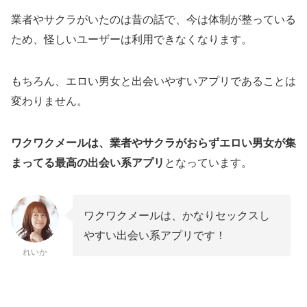
業者やサクラがいたのは昔の話で、今は体制が整っている
ワクワクメールに業者が多い・怪しいといわれ
ため、怪しいユーザーは利用できなくなります。
る理由は？
ワクワクメールで素人を見分ける方法
もちろん、エロい男女と出会いやすいアプリであることは
ワクワクメールを使用している人の感想
変わりません。
ワクワクメールがおすすめな人
ワクワクメールは、業者やサクラがおらずエロい男女が集
セックスやエッチな出会いを求めている方
まってる最高の出会い系アプリ
となっています。
最初は無料で始めたい方
週一ペースでワクワクメール経由でデートをし
ている私の体験談
ワクワクメールは、かなりセックスし
やすい出会い系アプリです！
どうしても心配？ワクワクメールは無料で始め
れいか
られるから安心
まとめ：ワクワクメールに業者やサクラはいな
いから安心して使おう！